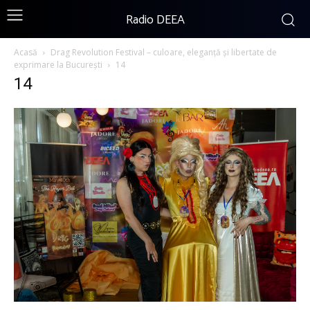
Radio DEEA
Acasă
Drag Revolution Festival – culoare, eleganță și libertate de
exprimare la București
14
14