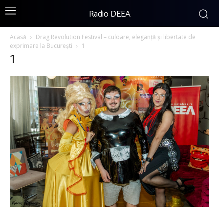
Radio DEEA
Acasă
Drag Revolution Festival – culoare, eleganță și libertate de
exprimare la București
1
1