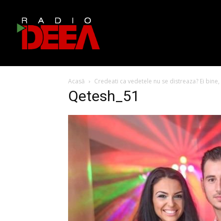
Acasă
Credeati ca vedetele nu se distreaza? Ei bine, 
Qetesh_51