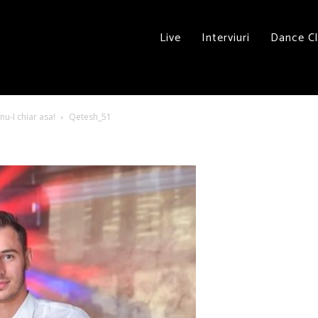
Live
Interviuri
Dance C
nu-I chiar asa!
Qetesh_51