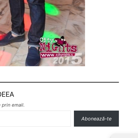
 DEEA
 prin email.
Abonează-te