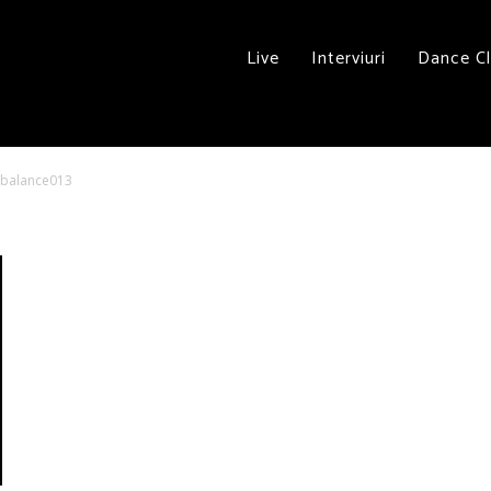
Live
Interviuri
Dance C
balance013