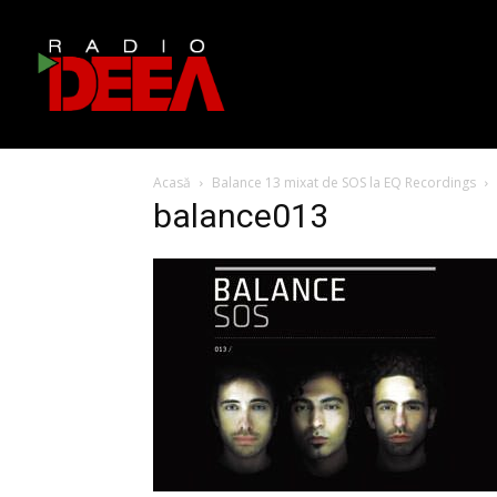
Acasă
Balance 13 mixat de SOS la EQ Recordings
balance013