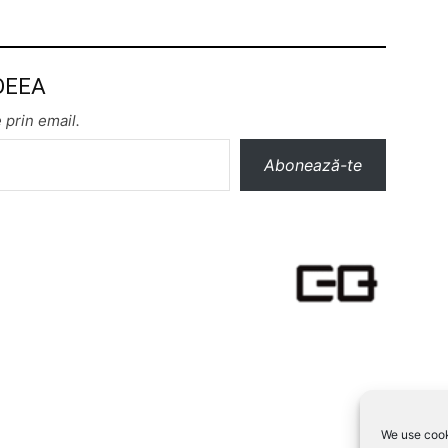
 DEEA
 prin email.
Abonează-te
We use cook