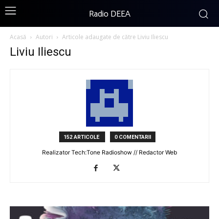
Radio DEEA
Acasă
Autori
Articole adaugate de către Liviu Iliescu
Liviu Iliescu
152 ARTICOLE
0 COMENTARII
Realizator Tech:Tone Radioshow // Redactor Web