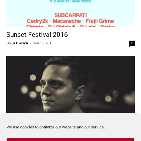
Sunset Festival 2016
Liviu Iliescu
-
mai 18, 2016
0
Mano lanseaza numeroase productii de
We use cookies to optimize our website and our service.
succes la labeluri internationale