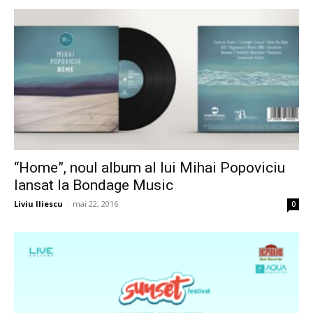
“Home”, noul album al lui Mihai Popoviciu
lansat la Bondage Music
Liviu Iliescu
-
mai 22, 2016
0