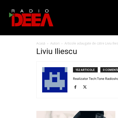
Acasă
Autori
Articole adaugate de către Liviu Ilie
Liviu Iliescu
152 ARTICOLE
0 COMENTA
Realizator Tech:Tone Radiosh