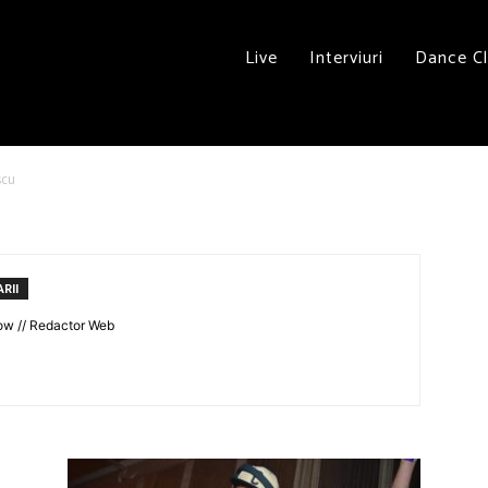
Live
Interviuri
Dance C
scu
RII
ow // Redactor Web