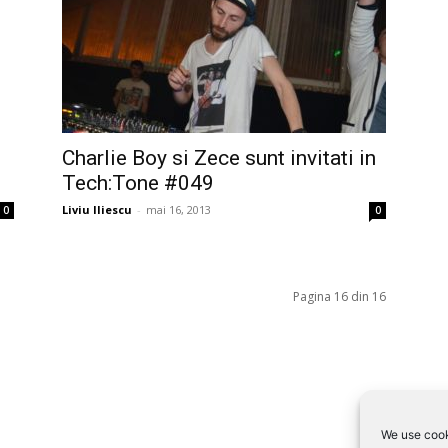
Charlie Boy si Zece sunt invitati in
Tech:Tone #049
Liviu Iliescu
-
mai 16, 2013
0
0
Pagina 16 din 16
We use cook