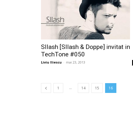
Sllash [Sllash & Doppe] invitat in
TechTone #050
Liviu Iliescu
-
mai 23, 2013
...
1
14
15
16