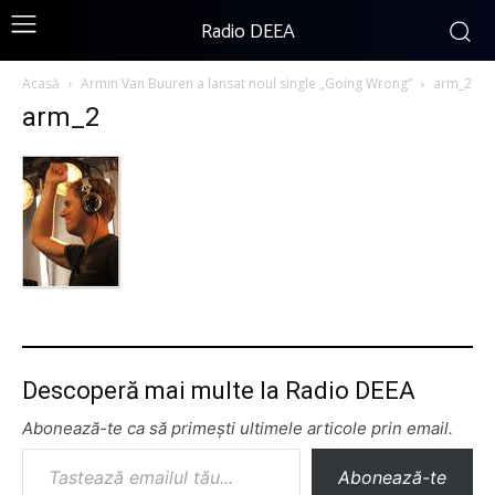
Radio DEEA
Acasă
Armin Van Buuren a lansat noul single „Going Wrong”
arm_2
arm_2
Descoperă mai multe la Radio DEEA
Abonează-te ca să primești ultimele articole prin email.
Tastează emailul tău...
Abonează-te