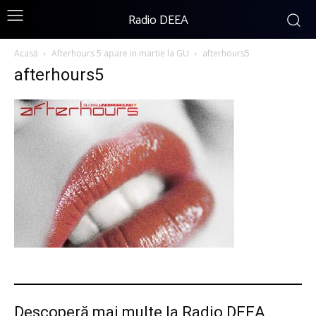
Radio DEEA
Acasă
Afterhours 5 apare in martie la GU
afterhours5
afterhours5
Descoperă mai multe la Radio DEEA