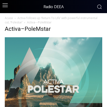
Radio DEEA
Acasă
Activa follows up ‘Return To Life’ with powerful instrumental
cut, ‘Polestar’
Activa---PoleMstar
Activa–PoleMstar