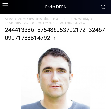
Radio DEEA
Acasă
Activa’s first artist album in a decade, arrives today
244413386_575486053792172_3246709971788814792_n
244413386_575486053792172_32467
09971788814792_n