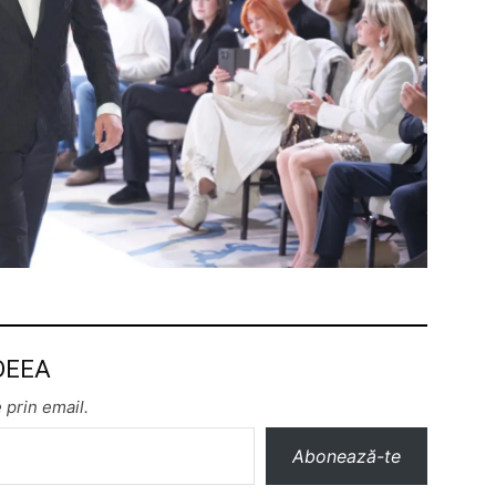
 DEEA
 prin email.
Abonează-te