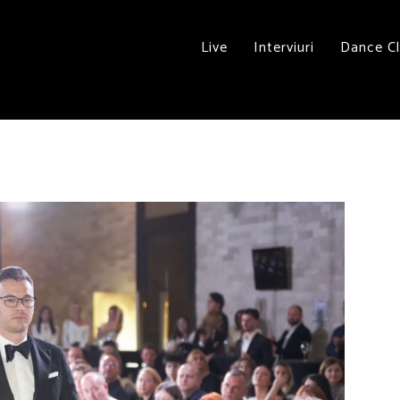
Live
Interviuri
Dance C