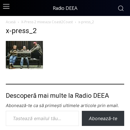
Radio DEEA
Acasă
X-Press 2 mixeaza Coast2Coast
x-press_2
x-press_2
Descoperă mai multe la Radio DEEA
Abonează-te ca să primești ultimele articole prin email.
Tastează emailul tău...
Abonează-te