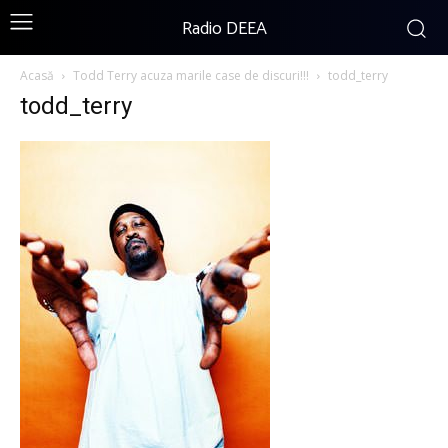
Radio DEEA
Acasă
Todd Terry acuza marile case de discuri!!!
todd_terry
todd_terry