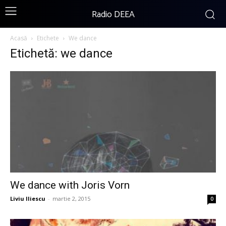
Radio DEEA
Acasă
Etichete
We dance
Etichetă: we dance
We dance with Joris Vorn
Liviu Iliescu
-
martie 2, 2015
0