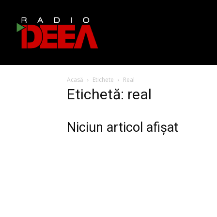
Acasă
Etichete
Real
Etichetă: real
Niciun articol afișat