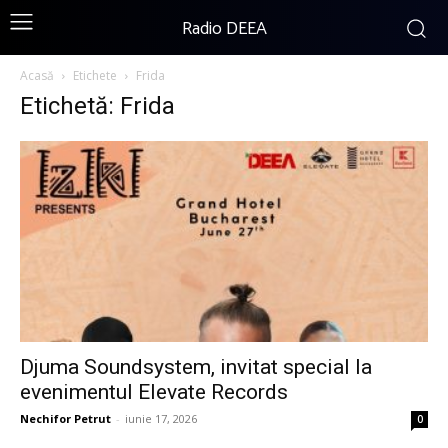
Radio DEEA
Acasă
Etichete
Frida
Etichetă: Frida
Djuma Soundsystem, invitat special la
evenimentul Elevate Records
Nechifor Petrut
-
iunie 17, 2026
0