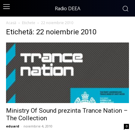
Radio DEEA
Acasă
Etichete
22 noiembrie 2010
Etichetă: 22 noiembrie 2010
Ministry Of Sound prezinta Trance Nation –
The Collection
eduard
-
noiembrie 4, 2010
0