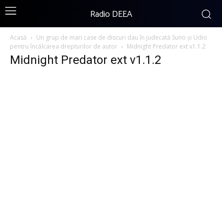
Radio DEEA
Acasă
Un grup de mari case de discuri dau în judecată Suno și Udio
pentru încălcarea drepturilor de autor
Midnight Predator ext v1.1.2
Midnight Predator ext v1.1.2