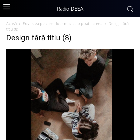
Radio DEEA
Acasă
Povestea pe care doar muzica o poate creea
Design fără
titlu (8)
Design fără titlu (8)