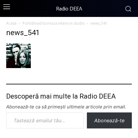
Radio DEEA
Acasă
Portishead lucreaza intens in studio
news_541
news_541
Descoperă mai multe la Radio DEEA
Abonează-te ca să primești ultimele articole prin email.
Tastează emailul tău...
Abonează-te