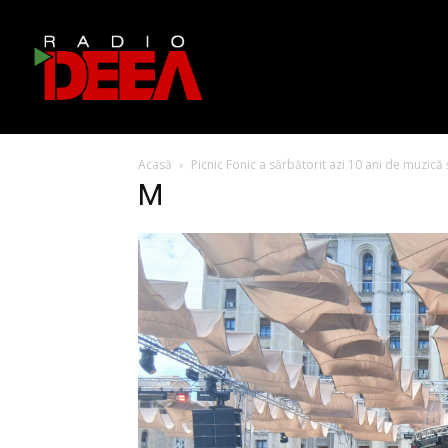
Acasă
Picnic Fonic a sărbătorit azi 10 ani de muzică
M