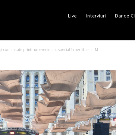
Live
Interviuri
Dance C
 și comunitate printr-un eveniment special în aer liber
M