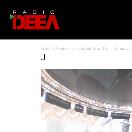
Acasă
Picnic Fonic a sărbătorit azi 10 ani de muzică
J