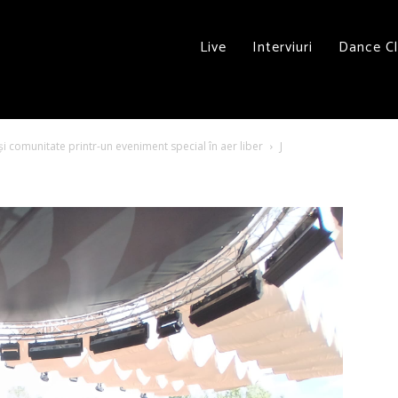
Live
Interviuri
Dance C
 și comunitate printr-un eveniment special în aer liber
J