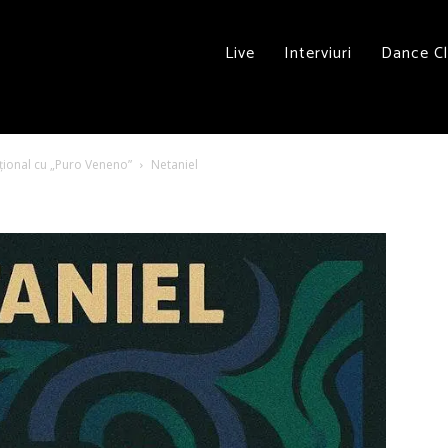
Live
Interviuri
Dance C
ațional cu „Puro Veneno”
Netaniel