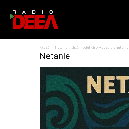
Acasă
Netaniel ridică nivelul Afro House-ului intern
Netaniel