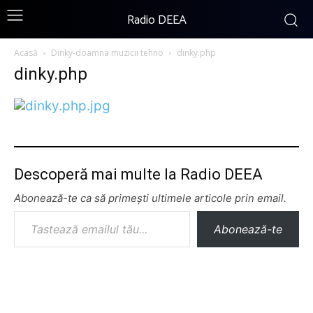
Radio DEEA
Acasă
Dinky-doamna muzicii tehno
dinky.php
dinky.php
Descoperă mai multe la Radio DEEA
Abonează-te ca să primești ultimele articole prin email.
Tastează emailul tău...
Abonează-te