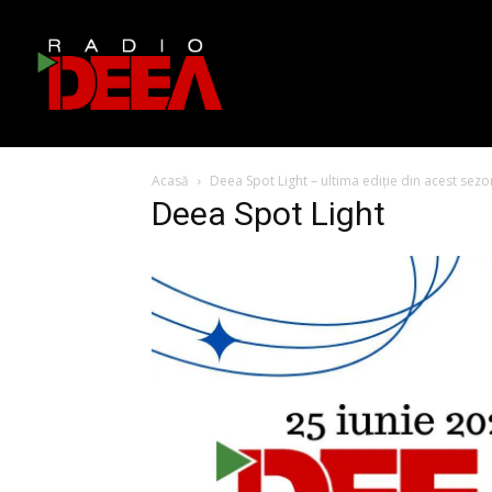
Acasă
Deea Spot Light – ultima ediție din acest sezo
Deea Spot Light