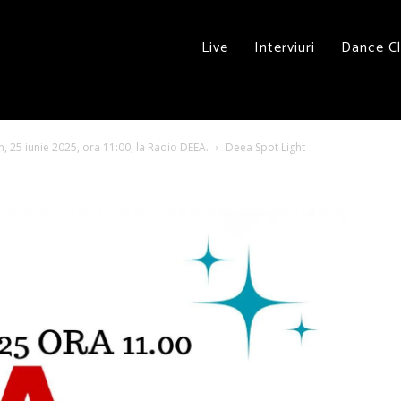
Live
Interviuri
Dance C
n, 25 iunie 2025, ora 11:00, la Radio DEEA.
Deea Spot Light