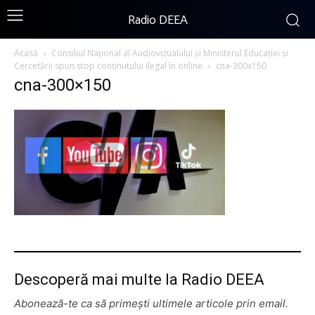
Radio DEEA
Acasă
Consiliul Național al Audiovizualului și Ministerul Educației și
Cercetării spun stop conținutului ilegal în online
cna-300x150
cna-300×150
Descoperă mai multe la Radio DEEA
Abonează-te ca să primești ultimele articole prin email.