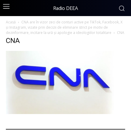
Radio DEEA
Acasă
CNA are în vizor zeci de conturi active pe TikTok, Facebook, X
și Instagram, vizate prin decizii de eliminare strict pe motiv de
dezinformare, incitare la ură și apologie a ideologiilor totalitare
CNA
CNA