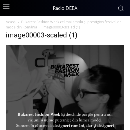
Radio DEEA
Acasă
Bukarest Fashion Week cel mai amplu și prestigios festival de
modă din România
image00003-scaled (1)
image00003-scaled (1)