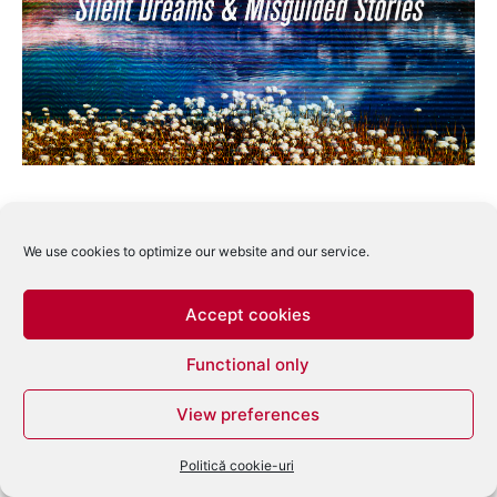
Descoperă mai multe la Radio DEEA
We use cookies to optimize our website and our service.
Abonează-te ca să primești ultimele articole prin email.
Tastează emailul tău...
Accept cookies
Abonează-te
Functional only
View preferences
Politică cookie-uri